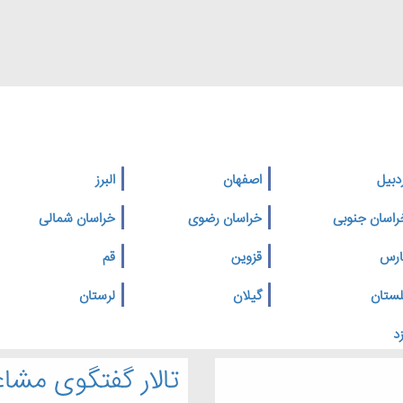
دبیل
اصفهان
البرز
راسان جنوبی
خراسان رضوی
خراسان شمالی
ارس
قزوین
قم
لستان
گیلان
لرستان
د
تالار گفتگوی مشاغ