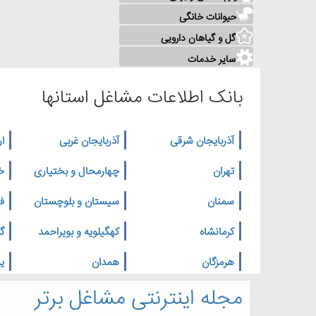
حیوانات خانگی
گل و گیاهان دارویی
سایر خدمات
بانک اطلاعات مشاغل استانها
آذربایجان شرقی
آذربایجان غربی
ار
تهران
چهارمحال و بختیاری
خ
سمنان
سیستان و بلوچستان
ف
کرمانشاه
کهگیلویه و بویراحمد
گ
هرمزگان
همدان
یز
مجله اینترنتی مشاغل برتر