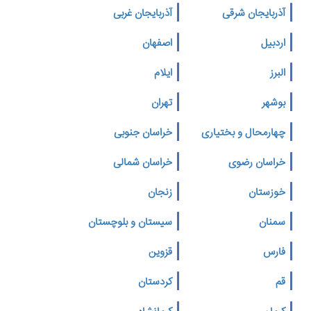
آذربایجان شرقی
آذربایجان غربی
اردبیل
اصفهان
البرز
ایلام
بوشهر
تهران
چهارمحال و بختیاری
خراسان جنوبی
خراسان رضوی
خراسان شمالی
خوزستان
زنجان
سمنان
سیستان و بلوچستان
فارس
قزوین
قم
کردستان