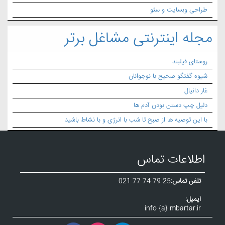
طراحی وبسایت و سئو
مجله اینترنتی مشاغل برتر
روستای فیلبند
شیوه گفتگو صحیح با نوجوانان
غار دانیال
دلیل چپ دستن بودن آدم ها
با این توصیه ها از صبح تا شب با انرژی و با نشاط باشید
اطلاعات تماس
تلفن تماس:
021 77 74 79 25
ایمیل:
info {a} mbartar.ir