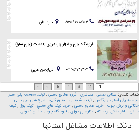
۰۹۳۵۹۶۸۸۴۵۳
خوزستان
فروشگاه چرم و ابزار چرمدوزی با دست (چرم سارا)
۰۹۳۸۶۷۴۲۴۰۷
آذربايجان غربي
>
6
5
4
3
2
1
کلمات کلیدی:
صنايع دستي
,
ميناکاري
,
گروه صنايع دستي
,
توليد مجسمه پلي استر
,
مجسمه پلي استر فايبرگلاس
,
آينه و شمعدان
,
معرق کاري
,
طرح هاي مينياتوري
,
حکاکي و برش چوب
,
خريد صنايع دستي
,
خريد کيف هاي سنتي
,
کيف پول
,
کيف
دستي
,
تابلو نقش برجسته
,
ابزار چرم دوزي
,
فروشگاه چرم
,
اجناس کادويي
بانک اطلاعات مشاغل استانها