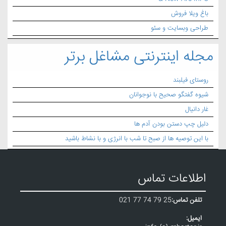
باغ ویلا فروش
طراحی وبسایت و سئو
مجله اینترنتی مشاغل برتر
روستای فیلبند
شیوه گفتگو صحیح با نوجوانان
غار دانیال
دلیل چپ دستن بودن آدم ها
با این توصیه ها از صبح تا شب با انرژی و با نشاط باشید
اطلاعات تماس
تلفن تماس:
021 77 74 79 25
ایمیل: