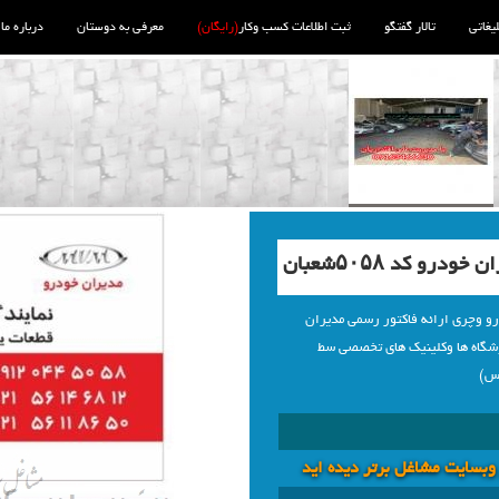
لیغاتی
تالار گفتگو
ثبت اطلاعات کسب وکار
(رایگان)
معرفی به دوستان
درباره ما
و کد ۵۰۵۸شعبان
و وچری ارائه فاکتور رسمی مدیران
وشگاه ها وکلینیک های تخصصی سط
کس)
 وبسايت مشاغل برتر دیده اید