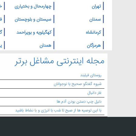
تهران
چهارمحال و بختیاری
خ
سمنان
سیستان و بلوچستان
ف
کرمانشاه
کهگیلویه و بویراحمد
گ
هرمزگان
همدان
یز
مجله اینترنتی مشاغل برتر
روستای فیلبند
شیوه گفتگو صحیح با نوجوانان
غار دانیال
دلیل چپ دستن بودن آدم ها
با این توصیه ها از صبح تا شب با انرژی و با نشاط باشید