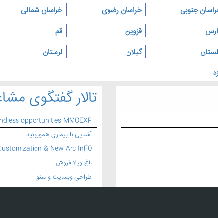
راسان جنوبی
خراسان رضوی
خراسان شمالی
ارس
قزوین
قم
لستان
گیلان
لرستان
د
تالار گفتگوی مشاغ
endless opportunities MMOEXP
آشنایی با بیماری هموروئید
Customization & New Arc InFO
باغ ویلا فروش
طراحی وبسایت و سئو