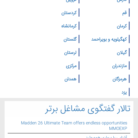
قم
کردستان
کرمان
کرمانشاه
کهگیلویه و بویراحمد
گلستان
گیلان
لرستان
مازندران
مرکزی
هرمزگان
همدان
یزد
تالار گفتگوی مشاغل برتر
Madden 26 Ultimate Team offers endless opportunities
MMOEXP
آشنایی با بیماری هموروئید