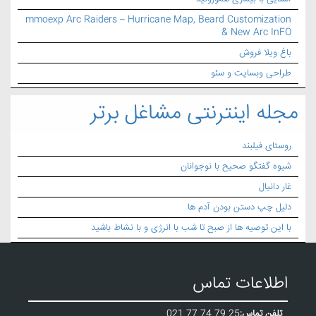
mmoexp Arc Raiders – Hurricane Map, Beard Customization
& New Arc InFO
باغ ویلا فروش
طراحی وبسایت و سئو
مجله اینترنتی مشاغل برتر
روستای فیلبند
شیوه گفتگو صحیح با نوجوانان
غار دانیال
دلیل چپ دستن بودن آدم ها
با این توصیه ها از صبح تا شب با انرژی و با نشاط باشید
اطلاعات تماس
تلفن تماس:
021 77 74 79 25