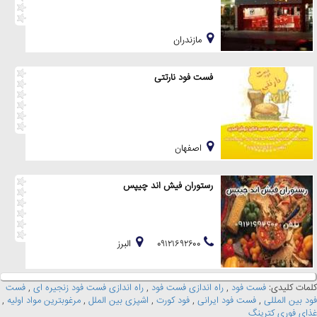
مازندران
فست فود نارتتی
اصفهان
رستوران فیش اند چیپس
۰۹۱۲۱۶۹۲۶۰۰
البرز
کلمات کلیدی:
فست فود
,
راه اندازی فست فود
,
راه اندازی فست فود زنجیره ای
,
فست
فود بین المللی
,
فست فود ایرانی
,
فود کورت
,
اشپزی بین الملل
,
مرغوبترین مواد اولیه
,
غذای فوری کترینگ