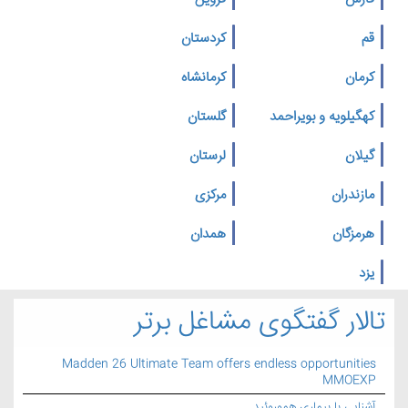
قم
کردستان
کرمان
کرمانشاه
کهگیلویه و بویراحمد
گلستان
گیلان
لرستان
مازندران
مرکزی
هرمزگان
همدان
یزد
تالار گفتگوی مشاغل برتر
Madden 26 Ultimate Team offers endless opportunities
MMOEXP
آشنایی با بیماری هموروئید