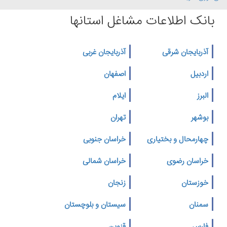
بانک اطلاعات مشاغل استانها
آذربایجان شرقی
آذربایجان غربی
اردبیل
اصفهان
البرز
ایلام
بوشهر
تهران
چهارمحال و بختیاری
خراسان جنوبی
خراسان رضوی
خراسان شمالی
خوزستان
زنجان
سمنان
سیستان و بلوچستان
فارس
قزوین