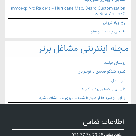
mmoexp Arc Raiders – Hurricane Map, Beard Customization
& New Arc InFO
باغ ویلا فروش
طراحی وبسایت و سئو
مجله اینترنتی مشاغل برتر
روستای فیلبند
شیوه گفتگو صحیح با نوجوانان
غار دانیال
دلیل چپ دستن بودن آدم ها
با این توصیه ها از صبح تا شب با انرژی و با نشاط باشید
اطلاعات تماس
تلفن تماس:
021 77 74 79 25