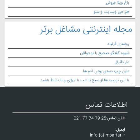
باغ ویلا فروش
طراحی وبسایت و سئو
مجله اینترنتی مشاغل برتر
روستای فیلبند
شیوه گفتگو صحیح با نوجوانان
غار دانیال
دلیل چپ دستن بودن آدم ها
با این توصیه ها از صبح تا شب با انرژی و با نشاط باشید
اطلاعات تماس
تلفن تماس:
021 77 74 79 25
ایمیل:
info {a} mbartar.ir