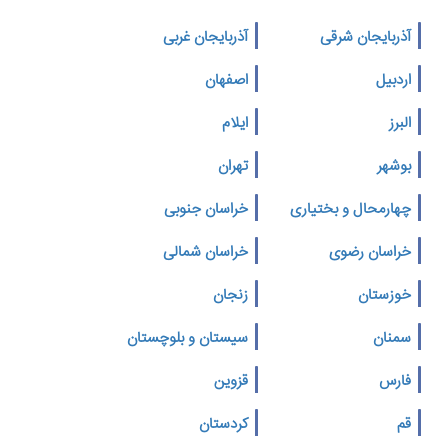
آذربایجان شرقی
آذربایجان غربی
اردبیل
اصفهان
البرز
ایلام
بوشهر
تهران
چهارمحال و بختیاری
خراسان جنوبی
خراسان رضوی
خراسان شمالی
خوزستان
زنجان
سمنان
سیستان و بلوچستان
فارس
قزوین
قم
کردستان