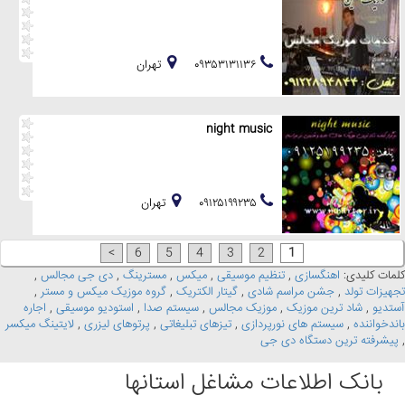
۰۹۳۵۳۱۳۱۱۳۶
تهران
night music
۰۹۱۲۵۱۹۹۲۳۵
تهران
>
6
5
4
3
2
1
کلمات کلیدی:
اهنگسازی
,
تنظیم موسیقی
,
میکس
,
مسترینگ
,
دی جی مجالس
,
تجهیزات تولد
,
جشن مراسم شادی
,
گیتار الکتریک
,
گروه موزیک میکس و مستر
,
آستدیو
,
شاد ترین موزیک
,
موزیک مجالس
,
سیستم صدا
,
استودیو موسیقی
,
اجاره
باندخواننده
,
سیستم های نورپردازی
,
تیزهای تبلیغاتی
,
پرتوهای لیزری
,
لایتینگ میکسر
,
پیشرفته ترین دستگاه دی جی
بانک اطلاعات مشاغل استانها