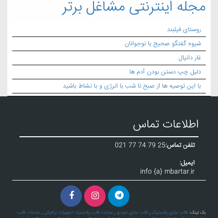
مجله اینترنتی مشاغل برتر
روستای فیلبند
شیوه گفتگو صحیح با نوجوانان
غار دانیال
دلیل چپ دستن بودن آدم ها
با این توصیه ها از صبح تا شب با انرژی و با نشاط باشید
اطلاعات تماس
تلفن تماس:
021 77 74 79 25
ایمیل:
info {a} mbartar.ir
بک لینک:
قالب سازی پلاستیک
,
قالب سازی خودرو
,
سازنده قالب پلاستیک تجهیزات ترافیکی
,
خدمات قالب