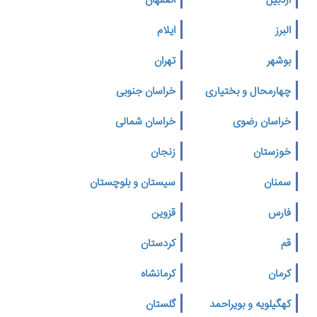
اردبیل
اصفهان
البرز
ایلام
بوشهر
تهران
چهارمحال و بختیاری
خراسان جنوبی
خراسان رضوی
خراسان شمالی
خوزستان
زنجان
سمنان
سیستان و بلوچستان
فارس
قزوین
قم
کردستان
کرمان
کرمانشاه
کهگیلویه و بویراحمد
گلستان