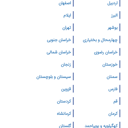
اردبیل
اصفهان
البرز
ایلام
بوشهر
تهران
چهارمحال و بختیاری
خراسان جنوبی
خراسان رضوی
خراسان شمالی
خوزستان
زنجان
سمنان
سیستان و بلوچستان
فارس
قزوین
قم
کردستان
کرمان
کرمانشاه
کهگیلویه و بویراحمد
گلستان