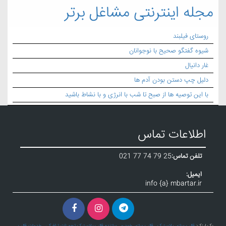
مجله اینترنتی مشاغل برتر
روستای فیلبند
شیوه گفتگو صحیح با نوجوانان
غار دانیال
دلیل چپ دستن بودن آدم ها
با این توصیه ها از صبح تا شب با انرژی و با نشاط باشید
اطلاعات تماس
تلفن تماس:
021 77 74 79 25
ایمیل:
info {a} mbartar.ir