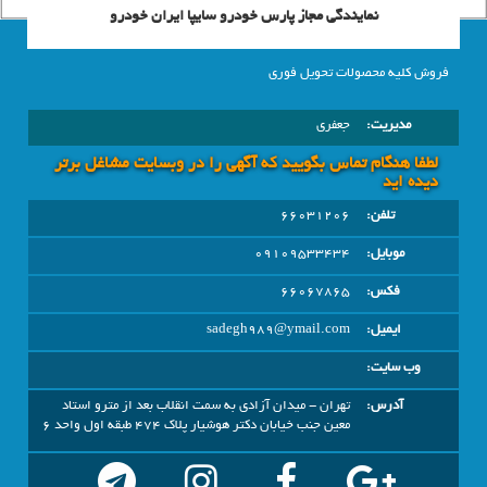
نمایندگی مجاز پارس خودرو سایپا ایران خودرو
فروش کلیه محصولات تحویل فوری
مدیریت:
جعفری
لطفا هنگام تماس بگویید که آگهی را در وبسايت مشاغل برتر
دیده اید
تلفن:
66031206
موبایل:
09109533434
فکس:
66067865
ایمیل:
sadegh989@ymail.com
وب سایت:
آدرس:
تهران - میدان آزادی به سمت انقلاب بعد از مترو استاد
معین جنب خیابان دکتر هوشیار پلاک 474 طبقه اول واحد 6