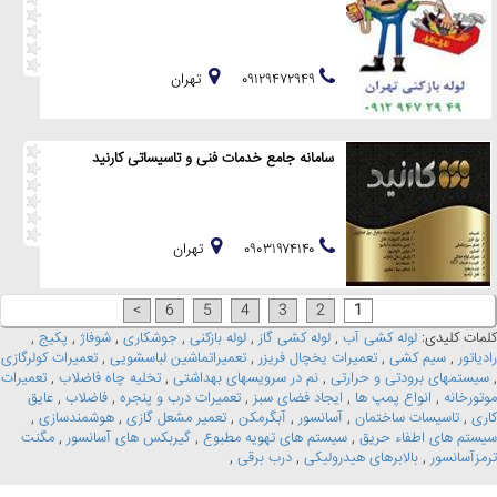
۰۹۱۲۹۴۷۲۹۴۹
تهران
سامانه جامع خدمات فنی و تاسیساتی کارنید
۰۹۰۳۱۹۷۴۱۴۰
تهران
>
6
5
4
3
2
1
کلمات کلیدی:
لوله کشی آب
,
لوله کشی گاز
,
لوله بازکنی
,
جوشکاری
,
شوفاژ
,
پکیج
,
رادیاتور
,
سیم کشی
,
تعمیرات یخچال فریزر
,
تعمیراتماشین لباسشویی
,
تعمیرات کولرگازی
,
سیستمهای برودتی و حرارتی
,
نم در سرویسهای بهداشتی
,
تخلیه چاه فاضلاب
,
تعمیرات
موتورخانه
,
انواع پمپ ها
,
ایجاد فضای سبز
,
تعمیرات درب و پنجره
,
فاضلاب
,
عایق
کاری
,
تاسیسات ساختمان
,
آسانسور
,
آبگرمکن
,
تعمیر مشعل گازی
,
هوشمندسازی
,
سیستم های اطفاء حریق
,
سیستم های تهویه مطبوع
,
گیربکس های آسانسور
,
مگنت
ترمزآسانسور
,
بالابرهای هیدرولیکی
,
درب برقی
,