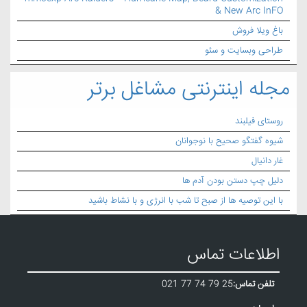
& New Arc InFO
باغ ویلا فروش
طراحی وبسایت و سئو
مجله اینترنتی مشاغل برتر
روستای فیلبند
شیوه گفتگو صحیح با نوجوانان
غار دانیال
دلیل چپ دستن بودن آدم ها
با این توصیه ها از صبح تا شب با انرژی و با نشاط باشید
اطلاعات تماس
تلفن تماس:
021 77 74 79 25