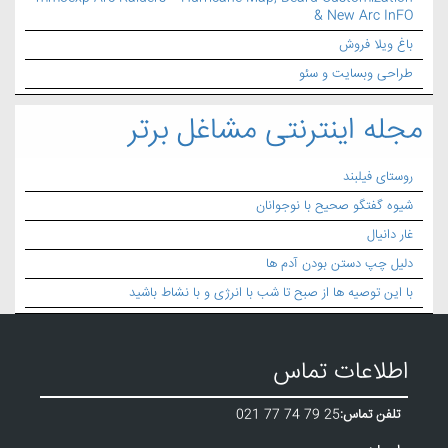
& New Arc InFO
باغ ویلا فروش
طراحی وبسایت و سئو
مجله اینترنتی مشاغل برتر
روستای فیلبند
شیوه گفتگو صحیح با نوجوانان
غار دانیال
دلیل چپ دستن بودن آدم ها
با این توصیه ها از صبح تا شب با انرژی و با نشاط باشید
اطلاعات تماس
تلفن تماس:
021 77 74 79 25