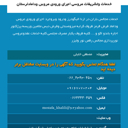
خدمات وتشریفات عروسی اجرای ورودی عروس ودامادلرستان
خدمات مجالس باران در ازنا الیگودرز ودرود وبروجرد اجرای ورودی عروس
وداماد فرش قرمز ظروف کرایه میزوصندلی وفرش دیس ملامین وریسه پرژکتور
اجاره باندو اکو و.... کلیه ظروف یکبار مصرف مجلسی کلیه خدمات عقدوعروسی
نورپردازی مجالس رقص نور ولیزر
مدیریت:
مصطفی خلیلی
لطفا هنگام تماس بگویید که آگهی را در وبسايت مشاغل برتر
دیده اید
تلفن:
۴٣۴٣۰۴۵٩_۰۶۶
موبایل:
09167070204
فکس:
۰۶۶۴۳۴۳۰۴۵۹
ایمیل:
mostafa_khalili@62yahoo.com
وب سایت: