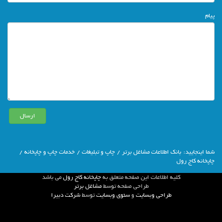
پیام
شما اينجاييد:
بانك اطلاعات مشاغل برتر
/
چاپ و تبلیغات
/
خدمات چاپ و چاپخانه
/
چاپخانه کاج رول
كليه اطلاعات اين صفحه متعلق به
چاپخانه کاج رول
مي باشد
طراحي صفحه توسط
مشاغل برتر
طراحی وبسایت
و
سئوی وبسایت
توسط
شركت دبيرا