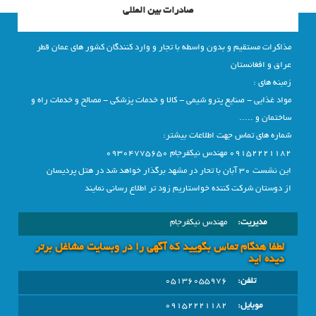
صادرات بین المللی
مذاکرات مستقیم و بدون واسطه با تجار و وارد کنندگان کشور های عمان قطر
عراق و افغانستان
زمبنه های :
مواد غذایی - صنایع پترو شیمی - کالا و خدمات پزشکی - مصالح و خدمات راه و
ساختمان و .....
شماره های تماس جهت اطلاعات بیشتر:
09152221182 مهندس نیکفرجام 09304775650
این نشست 30 آبان با تحار در مشهد برگذار خواهد شد در هتل پردیسان
از دوستان شرکت کننده خواستاریم زود تر اطلاع رسانی نمایند
مدیریت:
مهندس نیکفرجام
لطفا هنگام تماس بگویید که آگهی را در وبسايت مشاغل برتر
دیده اید
تلفن:
05136055976
موبایل:
09152221182