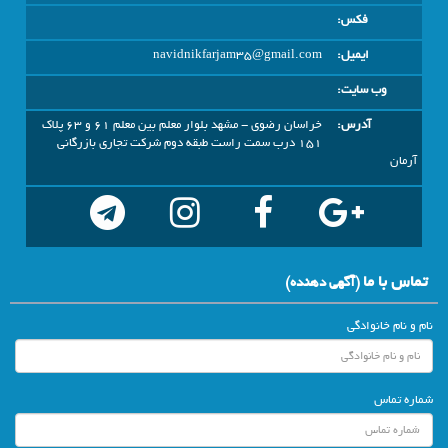
فکس:
ایمیل:
navidnikfarjam35@gmail.com
وب سایت:
آدرس:
خراسان رضوي - مشهد بلوار معلم بین معلم 61 و 63 پلاک
151 درب سمت راست طبقه دوم شرکت تجاری بازرگانی
آرمان
تماس با ما
(آگهي دهنده)
نام و نام خانوادگی
شماره تماس