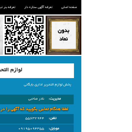
صفحه اصلی
تعرفه آگهی ستاره دار
تعرفه بنر تب
لوازم التح
پخش لوازم التحریر اداری بایگانی
مدیریت:
نادر صاحبی
لطفا هنگام تماس بگویید که آگهی را در
تلفن:
55632944
موبایل:
09195094355