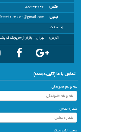
فکس:
55632944
ایمیل:
ahrami134242@gmail.com
وب سایت:
آدرس:
تهران - بازار خ سرپولک ک پشت
تماس با ما
(آگهي دهنده)
نام و نام خانوادگی
شماره تماس
پست الکترونیک