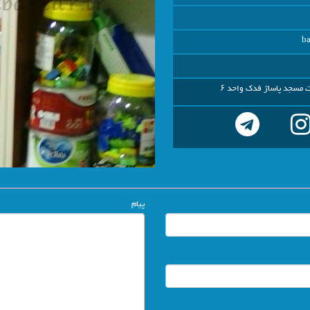
b
 مسجد پاساژ فدک واحد ۶
پیام