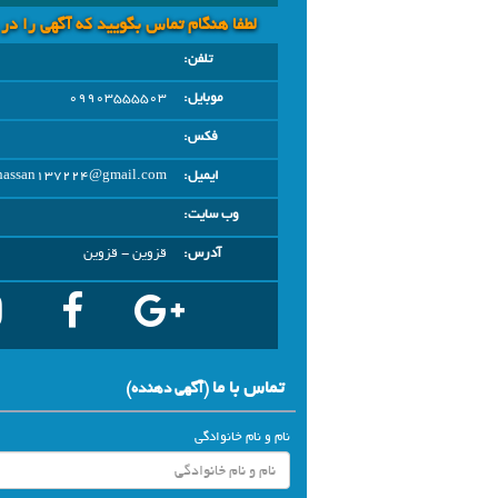
لطفا هنگام تماس بگویید که آگهی را در
تلفن:
موبایل:
09903555503
فکس:
ایمیل:
hassan137224@gmail.com
وب سایت:
آدرس:
قزوين - قزوین
تماس با ما
(آگهي دهنده)
نام و نام خانوادگی