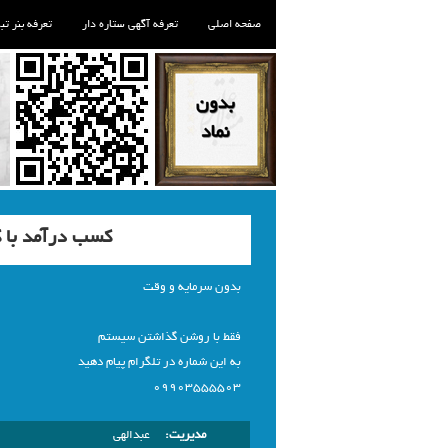
صفحه اصلی
تعرفه آگهی ستاره دار
تعرفه بنر تب
کسب درآمد با ک
بدون سرمایه و وقت
فقط با روشن گذاشتن سیستم
به این شماره در تلگرام پیام دهید
09903555503
مدیریت:
عبدالهی