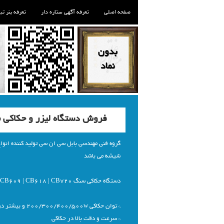
صفحه اصلی
تعرفه آگهی ستاره دار
تعرفه بنر تب
فروش دستگاه لیزر و حکاکی 
گروه فنی مهندسی بابل سی ان سی تولید کننده انوا
شیشه می باشد
دستگاه حکاکی سنگ CB304 | CB606 | CB609 | CB618 | CB720
* توان حکاکی 200/300/400/500w و بیشتر در صورت نیاز
* سرعت و دقت بالا در حکاکی