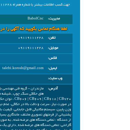
جهت کسب اطلاعات بیشتر با شماره همراه 09119111228 تماس حاصل نمایید.
مدیریت:
BabolCnc
لطفا هنگام تماس بگویید که آگهی را در
تلفن:
09119111228
موبایل:
09119111228
فکس:
ایمیل:
talebi.korosh@gmail.com
وب سایت:
آدرس:
مازندران - گروه فنی مهندسی با
در صورت نیاز* سرعت و دقت بالا در حکاکی* عدم نی
وزن پایین* سیستم مکانیکی قابل جابجایی* کیفیت بال
پشتیبانی از فرمتهای تصویری مختلف* ماندگاری بسیار
از دستگاه : تمامی دستگاه های عرضه شده , به صور
گارانتی: تمامی دستگاه های عرضه شده , دارای یک س