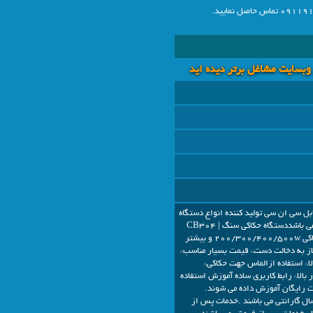
 وبسايت مشاغل برتر دیده اید
بل سی ان سی تولید کننده انواع دستگاه
های حکاکی سنگ, چوپ , شیشه می باشددستگاه حکاکی سنگ CB304 |
CB606 | CB609 | CB618 | CB720 * توان حکاکی 200/300/400/500w و بیشتر
از به دخالت دست* قیمت بسیار مناسب*
ا* استفاده ازالماس جهت حکاکی*
 بالا* رابط کاربری ساده آموزش استفاده
ت رایگان آموزش داده می شوند.
ال گارانتی می باشند .خدمات پس از