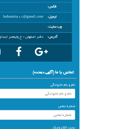
فکس:
ایمیل:
bahraini601@gmail.com
وب سایت:
آدرس:
دفتر اصفهان - خ ولیعصر ابتدای 
تماس با ما
(آگهي دهنده)
نام و نام خانوادگی
شماره تماس
پست الکترونیک