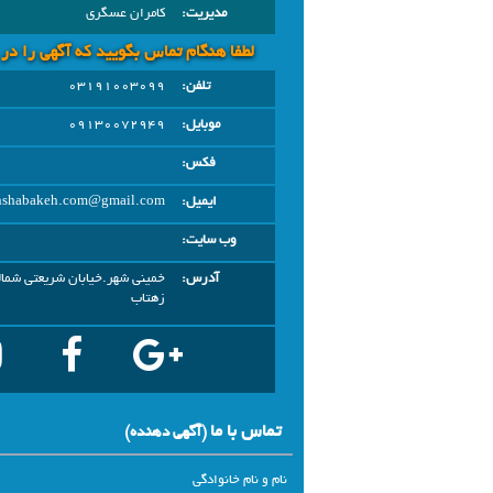
مدیریت:
کامران عسگری
لطفا هنگام تماس بگویید که آگهی را در
تلفن:
03191003099
موبایل:
09130072949
فکس:
ایمیل:
anshabakeh.com@gmail.com
وب سایت:
آدرس:
زهتاب
تماس با ما
(آگهي دهنده)
نام و نام خانوادگی