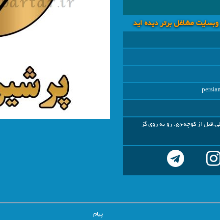
 وبسايت مشاغل برتر دیده اید
persi
خمینی شهر.خیابان شریعتی شمالی.قبل از کوچه56. رو به روی گز
پیام