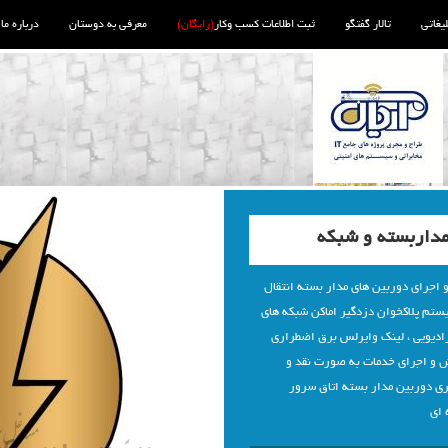
لیغاتی
تالار گفتگو
ثبت اطلاعات کسب وکار
(رایگان)
معرفی به دوستان
درباره ما
داربسته و شبکه
اجرای دوربین های مدار بسته انتقال
ستم پلاکخوان دزدگیر اماکن شبکه های
ادیویی ، لینک وایرلس برق اضطراری
ش و اجرای خدمات به صورت نقد و
ری دوربین مدار بسته اتاق سرور
 ای