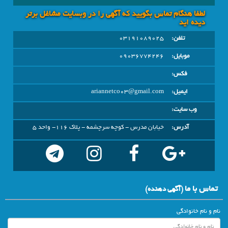
لطفا هنگام تماس بگویید که آگهی را در وبسايت مشاغل برتر
دیده اید
تلفن:
03191089025
موبایل:
09036774246
فکس:
ایمیل:
ariannetco03@gmail.com
وب سایت:
آدرس:
خیابان مدرس - کوچه سرچشمه - پلاک 116- واحد 5
تماس با ما
(آگهي دهنده)
نام و نام خانوادگی