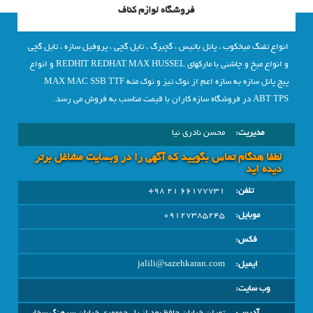
فروشگاه لوازم کناف
انواع تفنگ میخکوب ، پانل باتیس ، گچبرگ ، تایل گچی ، پروفیل سازه ، تایل گچی
و انواع میخ و چاشنی با مارکهای REDHIT REDHAT MAX HUSSEL و انواع
پیچ پانل سازه به سازه اعم از نوک تیز و نوک مته MAX MAC SSB TTF
ABT TPS در فروشگاه سازه کاران با قیمت مناسب به فروش می رسد.
مدیریت:
محسن نادری نیا
لطفا هنگام تماس بگویید که آگهی را در وبسايت مشاغل برتر
دیده اید
تلفن:
66177731 21 98+
موبایل:
09127385245
فکس:
ایمیل:
jalili@sazehkaran.com
وب سایت: