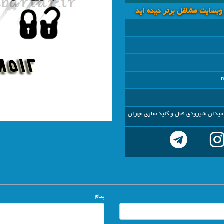
 وبسايت مشاغل برتر دیده اید
میدان شیرودی قفل و کلید سازی مهران
پیام