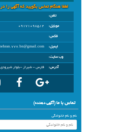
لطفا هنگام تماس بگویید که آگهی را در
تلفن:
موبایل:
09171098512
فکس:
ایمیل:
mehran.777.bn@gmail.com
وب سایت:
آدرس:
فارس - شیراز -بلوار شیرودی 
تماس با ما
(آگهي دهنده)
نام و نام خانوادگی