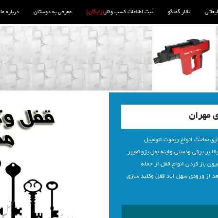
لیغاتی
تالار گفتگو
ثبت اطلاعات کسب وکار
(رایگان)
معرفی به دوستان
درباره ما
 مهران
زی ساخت انواع ریموت اتومبیل
زل وانواع شیشه بالا بر برقی ودستی واینه بغل پژو تغییر
یون باز کردن انواع قفل از جمله
 از ورودی سهل اباد قفل وکلید سازی