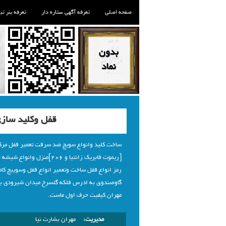
صفحه اصلی
تعرفه آگهی ستاره دار
تعرفه بنر تب
قفل وکلید سازی
ساخت کلید وانواع سویچ ضد سرقت تعمیر قفل مرک
[ریموت فابریک زانتیا و 206]من
رمز انواع قفل ساخت وتعمیر انواع قفل وسوییچ کام
گاوصندوق به ادرس فلکه گلسرخ میدان شیرودی بعد
مهران کیفیت حرف اول ماست.
مدیریت:
مهران بشارت نیا