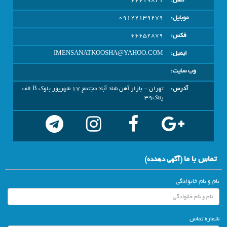
تلفن:
66619821
موبایل:
09122139279
فکس:
66652879
ایمیل:
IMENSANATKOOSHA@YAHOO.COM
وب سایت:
آدرس:
تهران - بازار آهن شاد آباد مجتمع 17 شهریور بلوک B الف
پلاک39
تماس با ما
(آگهي دهنده)
نام و نام خانوادگی
شماره تماس