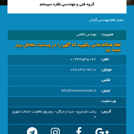
گروه فنی و مهندسی نظاره سیستم
عضو نظام مهندسی گیلان
مدیریت:
مهندس کاظمی
لطفا هنگام تماس بگویید که آگهی را در وبسايت مشاغل برتر
دیده اید
تلفن:
01333535142
موبایل:
09903909317
فکس:
ایمیل:
info@nezaresystem.ir
وب سایت:
آدرس:
رشت ضیابری- سردارجنگل- روبروی معاونت خدمات شهری
2