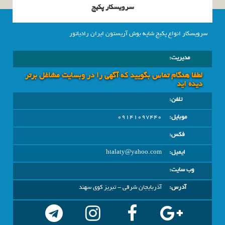
سرویسکار پکیج
سرویسکار انواع پکیج شاپه بوش آریستون ایران رادیاتور
مدیریت:
لطفا هنگام تماس بگویید که آگهی را در وبسايت مشاغل برتر
دیده اید
تلفن:
موبایل:
09141097440
فکس:
ایمیل:
htalaty@yahoo.com
وب سایت:
آدرس:
آذربايجان شرقي - تبریز کوی سهند