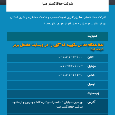
شرکت حفاظ گستر صبا
شرکت حفاظ گستر صبا بزرگترین نماینده نصب و خدمات حفاظتی در شرق استان
تهران نظارت بر منزل و محل کار از طریق تلفن همرا
مدیریت:
لطفا هنگام تماس بگویید که آگهی را در وبسايت مشاغل برتر
دیده اید
تلفن:
021-36243100
موبایل:
09124471273
فکس:
36268632
021-
ایمیل:
وب سایت:
آدرس:
ورامین-خیابان دانشسرا-میدان دانشجو-روبرو ایساکو-
شرکت حفاظ گسترصبا