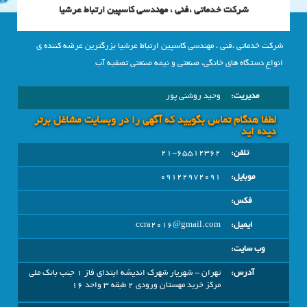
شرکت خدماتی ،‌فنی ،‌ مهندسی کاسپین ارتباط عرشیا
شرکت خدماتی ،‌فنی ،‌ مهندسی کاسپین ارتباط عرشیا بزرگترین عرضه کننده ی
انواع دستگاه های خانگی، صنعتی و نیمه صنعتی تصفیه آب
مدیریت:
وحید روشنی پور
لطفا هنگام تماس بگویید که آگهی را در وبسايت مشاغل برتر
دیده اید
تلفن:
21-65512362
موبایل:
09122972091
فکس:
ایمیل:
ccra2016@gmail.com
وب سایت:
آدرس:
تهران - شهریار شهرک اندیشه ابتدای فاز 1 جنب بانک ملی
مرکز خرید مهستان ورودی 2 طبقه 3 واحد 16