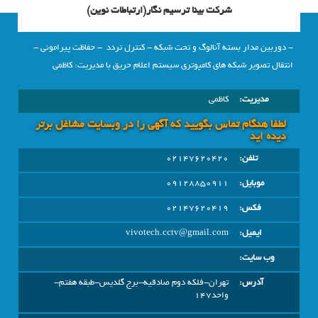
شرکت بینا ترسیم نگار(ارتباطات نوین)
‏- دوربین مدار بسته‏ آنالوگ و تحت شبکه ‏- کنترل تردد ‏ ‏- حفاظت پیرامونی ‏-
انتقال تصویر شبکه های کامپوتری سیستم اعلام حریق با مدیریت: کاظمی
مدیریت:
کاظمی
لطفا هنگام تماس بگویید که آگهی را در وبسايت مشاغل برتر
دیده اید
تلفن:
02147620420
موبایل:
09128850911
فکس:
02147620419
ایمیل:
vivotech.cctv@gmail.com
وب سایت:
آدرس:
تهران-فلکه دوم صادقیه-برج گلدیس-طبقه هفتم-
واحد147