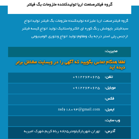
گروه فیلترصنعت اریا تولیدکننده ملزومات بگ فیلتر
گروه فیلترصنعت اریا علیزاده تولیدکننده ملزومات بگ فیلتر تولیدانواع
سبدفیلتر باپوشش رنگ کوره ای الکترواستاتیک تولید انواع کیسه فیلتر
ازجنس پلی استر درجه یک ومقاوم تولید انواع ونتوری الومینیومی
مدیریت:
لطفا هنگام تماس بگویید که آگهی را در وبسايت مشاغل برتر
دیده اید
تلفن:
09122640625
موبایل:
09122640625
فکس:
ایمیل:
rad618094@gmail.com
وب سایت:
آدرس:
تهران شهریارکیلومتر5جاده رباط کریم شهرک امیریه