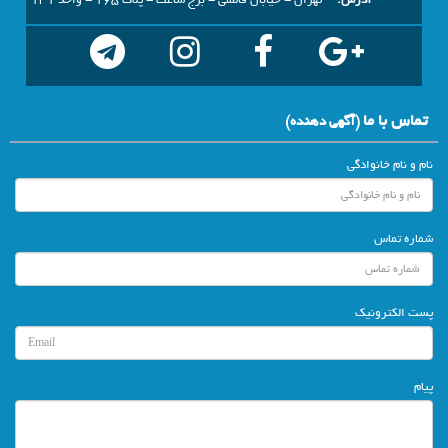
آدرس:
تهران - خیابان فاطمی - برج ساعت - پلاک 165 - واحد 131
تماس با ما
(آگهي دهنده)
نام و نام خانوادگی
شماره تماس
پست الکترونیک
پیام