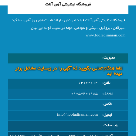
فروشگاه اینترنتی آهن آلات
فروشگاه اینترنتی آهن آلات فولاد ایرانیان ، ارائه قیمت های روز آهن ، میلگرد
، تیرآهن ، پروفیل ، نبشی و ناودانی ، لوله در سایت فولاد ایرانیان
www.fooladiranian.com
مدیریت:
لطفا هنگام تماس بگویید که آگهی را در وبسايت مشاغل برتر
دیده اید
تلفن:
02142214
موبایل:
09053401985
فکس:
ایمیل:
info@fooladiranian.com
وب سایت: