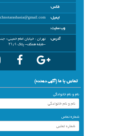
فکس:
ایمیل:
echnotarashasia@gmail.com
وب سایت:
آدرس:
تهران : خیابان امام خمینی- جن
-طبقه همکف- پلاک ۲۱/۱
تماس با ما
(آگهي دهنده)
نام و نام خانوادگی
شماره تماس