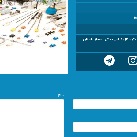
t
ب ترمینال فیاض بخش- پاساژ باستان
پیام