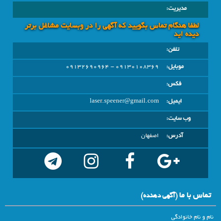
مدیریت:
لطفا هنگام تماس بگویید که آگهی را در وبسايت مشاغل برتر
دیده اید
تلفن:
موبایل:
09130108369 - 09132690964
فکس:
ایمیل:
laser.speener@gmail.com
وب سایت:
آدرس:
اصفهان
تماس با ما
(آگهي دهنده)
نام و نام خانوادگی