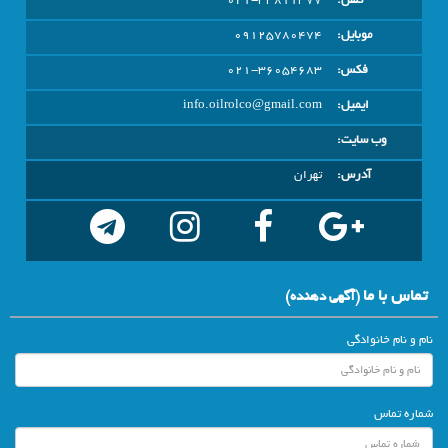
تلفن:
021-33811377
موبایل:
09125780474
فکس:
021-36054683
ایمیل:
info.oilrolco@gmail.com
وب سایت:
آدرس:
تهران
تماس با ما
(آگهي دهنده)
نام و نام خانوادگی
شماره تماس