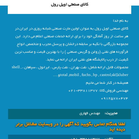
کالای صنعتی اویل رول
به نام خدا
کالای صنعتی اویل رول به عنوان اولین مارت صنعتی شبانه روزی در ایران در
هر ساعت از روز آمادگی خود را برای ارائه خدمات صنعتی اعلام می دارد. این
مجموعه بازرگانی با تکیه بر سابقه درخشان و پرسنل مجرب و متخصص انواع
فرآورده های نفتی (روغن و گریس صنعتی ) را با بهترین قیمت و مناسب ترین
کیفیت از درب پالایشگاه های نفتی ایران ارائه می نماید.
محصولات قابل ارائه شامل: نفت بهران ، نفت پارس ، ایرانول ، سپاهان ، shell ,
total ,mobil , fuchs , bp , castrol,skf,kluberو....
همیشه در کنار شما می مانیم
مهندسی فروش کالا: 33811377-021
09125780474
مدیریت:
مهندس قهاری
لطفا هنگام تماس بگویید که آگهی را در وبسايت مشاغل برتر
دیده اید