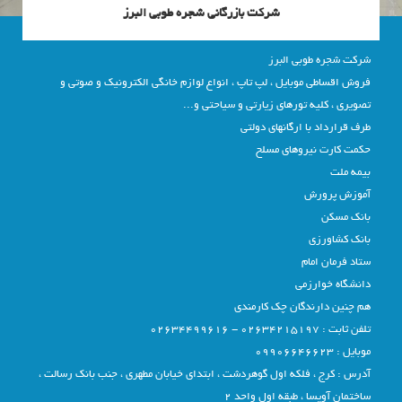
شرکت بازرگانی شجره طوبی البرز
شرکت شجره طوبی البرز
فروش اقساطی موبایل ، لپ تاپ ، انواع لوازم خانگی الکترونیک و صوتی و
تصویری ، کلیه تورهای زیارتی و سیاحتی و...
طرف قرارداد با ارگانهای دولتی
حکمت کارت نیروهای مسلح
بیمه ملت
آموزش پرورش
بانک مسکن
بانک کشاورزی
ستاد فرمان امام
دانشگاه خوارزمی
هم چنین دارندگان چک کارمندی
تلفن ثابت : 02634215197 - 02634499616
موبایل : 09906646623
آدرس : کرج ، فلکه اول گوهردشت ، ابتدای خیابان مطهری ، جنب بانک رسالت ،
ساختمان آویسا ، طبقه اول واحد 2