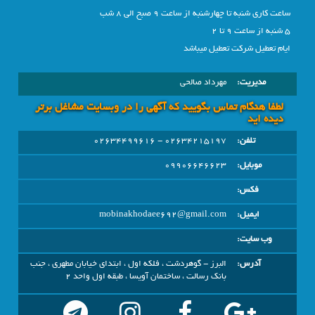
ساعت کاری شنبه تا چهارشنبه از ساعت 9 صبح الی 8 شب
5 شنبه از ساعت 9 تا 2
ایام تعطیل شرکت تعطیل میباشد
مدیریت:
مهرداد صالحی
لطفا هنگام تماس بگویید که آگهی را در وبسايت مشاغل برتر
دیده اید
تلفن:
02634215197 - 02634499616
موبایل:
09906646623
فکس:
ایمیل:
mobinakhodaee692@gmail.com
وب سایت:
آدرس:
البرز - گوهردشت ، فلکه اول ، ابتدای خیابان مطهری ، جنب
بانک رسالت ، ساختمان آویسا ، طبقه اول واحد 2