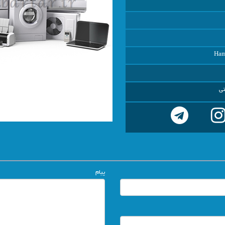
Ham
تی
پیام