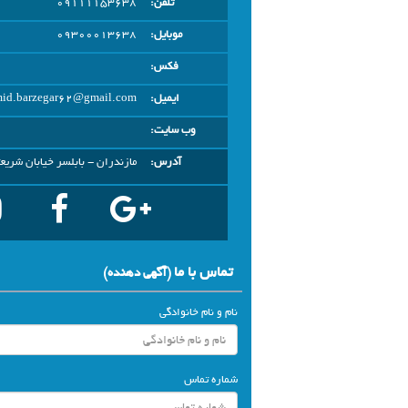
تلفن:
09111153638
موبایل:
09300013638
فکس:
ایمیل:
id.barzegar62@gmail.com
وب سایت:
آدرس:
مازندران - بابلسر خیابان شریع
تماس با ما
(آگهي دهنده)
نام و نام خانوادگی
شماره تماس