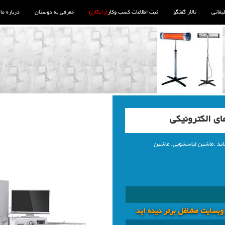
لیغاتی
تالار گفتگو
ثبت اطلاعات کسب وکار
(رایگان)
معرفی به دوستان
درباره ما
ی الکترونیکی
اید .ماشین لباسشویی. ماشین
 وبسايت مشاغل برتر دیده اید