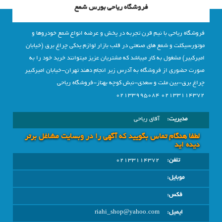
فروشگاه ریاحی بورس شمع
فروشگاه ریاحی با نیم قرن تجربه در پخش و عرضه انواع شمع خودروها و
موتورسیکلت و شمع های صنعتی در قلب بازار لوازم یدکی چراغ برق (خیابان
امیرکبیر) مشغول به کار میباشد که مشتریان عزیز میتوانند خرید خود را به
صورت حضوری از فروشگاه به آدرس زیر انجام دهند تهران-خیابان امیرکبیر
چراغ برق-بین ملت و سعدی-نبش کوچه بهناز-فروشگاه ریاحی
02133114372 02133995084
مدیریت:
آقای ریاحی
لطفا هنگام تماس بگویید که آگهی را در وبسايت مشاغل برتر
دیده اید
تلفن:
02133114372
موبایل:
فکس:
ایمیل:
riahi_shop@yahoo.com