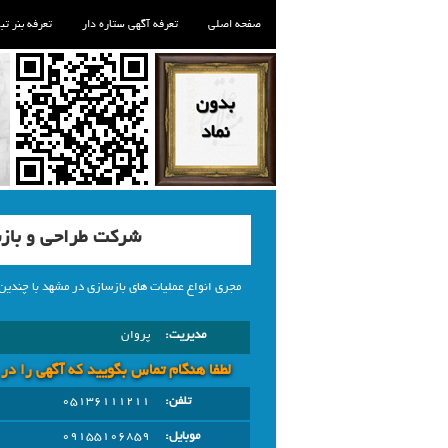
صفحه اصلی
تعرفه آگهی ستاره دار
تعرفه بنر تب
شرکت طراحی و باز
مجری انواع عملیات های بازسازی در مشهد با چندین
مدیریت:
پروان
لطفا هنگام تماس بگویید که آگهی را در
تلفن:
05136111211
موبایل:
09155106859