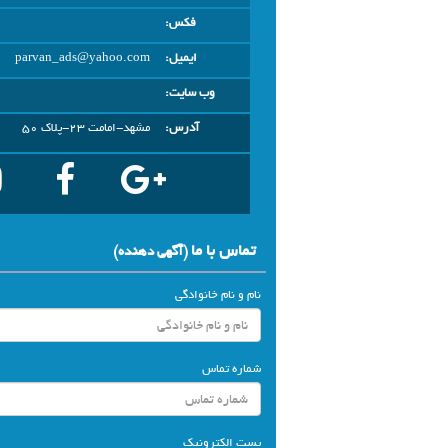
فکس:
ایمیل:
parvan_ads@yahoo.com
وب سایت:
آدرس:
مشهد-امامت 23-پلاک 50
تماس با ما
(آگهي دهنده)
نام و نام خانوادگی
شماره تماس
پست الکترونیک