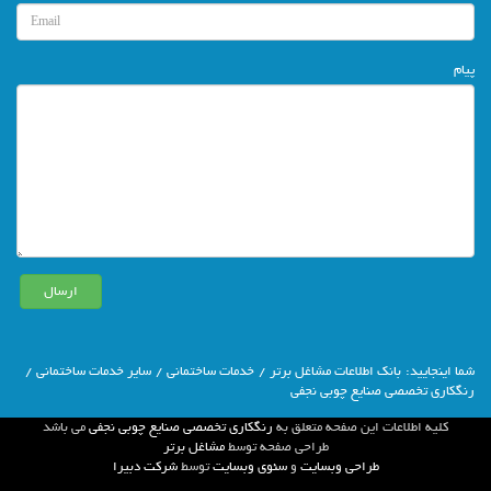
پیام
شما اينجاييد:
بانك اطلاعات مشاغل برتر
/
خدمات ساختمانی
/
سایر خدمات ساختمانی
/
رنگکاری تخصصی صنایع چوبی نجفی
كليه اطلاعات اين صفحه متعلق به
رنگکاری تخصصی صنایع چوبی نجفی
مي باشد
طراحي صفحه توسط
مشاغل برتر
طراحی وبسایت
و
سئوی وبسایت
توسط
شركت دبيرا