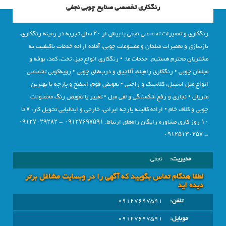
رنگکاری تخصصی صنایع چوبی نجفی
رنگکاری و تعمیرات تخصصی نجفی با بیش از ۲۰ سال تجربه در زمینه رنگکاری،
بازسازی و تعمیرات مبلمان و مصنوعات چوبی، آماده ارائه خدمات باکیفیت به
مشتریان محترم هستیم. خدمات ما: • رنگکاری انواع میز، تخت، کمد، بوفه و
مبلمان چوبی • رنگکاری راه‌پله، آلاچیق و درب‌های چوبی • رویه‌کوبی تخصصی
انواع مبل استیل، کلاسیک و راحتی • تعویض فوم، اسفنج و پارچه با بهترین
متریال • نجاری و رفع شکستگی و لقی مبل • تغییر یا تعویض رنگ محصولات
چوبی و کلاف خام • ارائه کالیته پارچه ایرانی، خارجی و ایتالیایی تحویل کار: ۷ تا
۱۰ روز کاری مشاوره رایگان راه‌های ارتباط: ۰۹۱۲۷۶۹۷۵۹۱ – ۰۹۱۲۷۰۲۹۲۸۲
– ۰۹۱۲۵۱۳۰۲۵۷
مدیریت:
نجفی
لطفا هنگام تماس بگویید که آگهی را در وبسايت مشاغل برتر
دیده اید
تلفن:
09127697591
موبایل:
09127697591