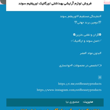
فروش لوازم آرایشی بهداشتی اورگانیک اوریفلیم سوئد
#نمایندگی مستقیم #اوریفلم_سوئد
🎊دومین برند جهانی🎊
⛔️گران و تقلبی نخرین⛔️
✅اصل سوئد و ارگانیک✅
#بدون مواد #مضر
👈تخصص در محصولات #جوانسازی
🆔
https://t.me/orifbeautyproducts
https://www.instagram.com/orifbeautyproducts
مدیریت:
منصوری نیا