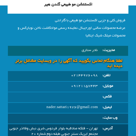
اکستنشن مو طبیعی گلدن هیر
فروش کلی و جزیی اکستنشن مو طبیعی با گارانتی
عرضه محصولات سالنی اورجینال نماینده رسمی موادکاشت ناخن نوبارکس و
محصولات میلک شیک ایتالیا
مدیریت:
نادر ستاری
لطفا هنگام تماس بگویید که آگهی را در وبسايت مشاغل برتر
دیده اید
تلفن:
02144976098
موبایل:
09121157443
فکس:
ایمیل:
nader.sattari1976@gmail.com
وب سایت:
آدرس:
تهران - فلکه صادقیه بلوار فردوس شرق نبش وفااذر جنوبی
مجتمع ایریک سنتر جنوبی طبقه دوم شماره 20