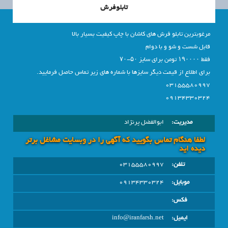
تابلوفرش
مرغوبترین تابلو فرش های کاشان با چاپ کیفیت بسیار بالا
قابل شست و شو و با دوام
فقط ۱۹۰۰۰۰ تومن برای سایز ۵۰-۷۰
برای اطلاع از قیمت دیگر سایزها با شماره های زیر تماس حاصل فرمایید.
03155580997
09134330324
مدیریت:
ابوالفضل پرنژاد
لطفا هنگام تماس بگویید که آگهی را در وبسايت مشاغل برتر
دیده اید
تلفن:
03155580997
موبایل:
09134330324
فکس:
ایمیل:
info@iranfarsh.net