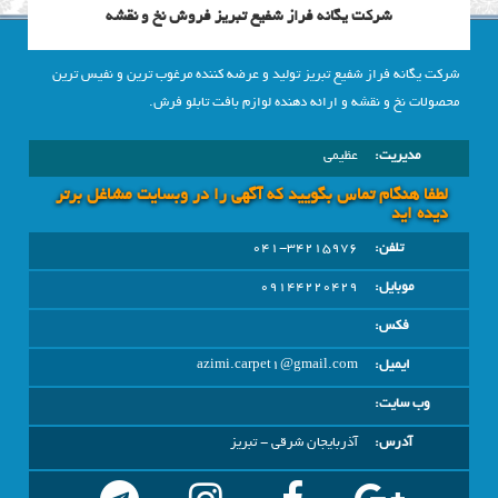
شرکت یگانه فراز شفیع تبریز فروش نخ و نقشه
شرکت یگانه فراز شفیع تبریز تولید و عرضه کننده مرغوب ترین و نفیس ترین
محصولات نخ و نقشه و ارائه دهنده لوازم بافت تابلو فرش.
مدیریت:
عظيمي
لطفا هنگام تماس بگویید که آگهی را در وبسايت مشاغل برتر
دیده اید
تلفن:
041-34215976
موبایل:
09144220429
فکس:
ایمیل:
azimi.carpet1@gmail.com
وب سایت:
آدرس:
آذربايجان شرقي - تبريز