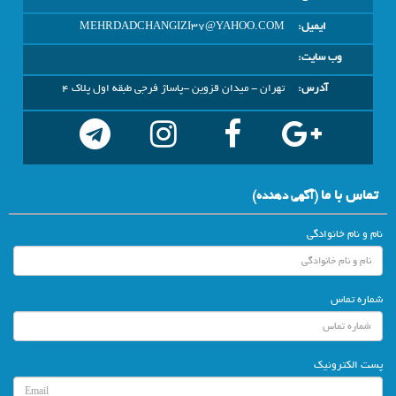
ایمیل:
MEHRDADCHANGIZI37@YAHOO.COM
وب سایت:
آدرس:
تهران - ميدان قزوين -پاساژ فرجي طبقه اول پلاک 4
تماس با ما
(آگهي دهنده)
نام و نام خانوادگی
شماره تماس
پست الکترونیک