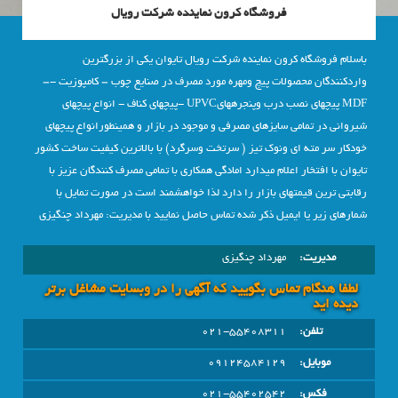
فروشگاه کرون نماینده شرکت رویال
باسلام فروشگاه کرون نماینده شرکت رویال تایوان یکی از بزرگترین
واردکنندگان محصولات پیچ ومهره مورد مصرف در صنایع چوب – کامپوزیت -–
MDF پیچهای نصب درب وپنجرههایUPVC -پیچهای کناف - انواع پیچهای
شیروانی در تمامی سایزهای مصرفی و موجود در بازار و همینطورانواع پیچهای
خودکار سر مته ای ونوک تیز ( سرتخت وسرگرد) با بالاترین کیفیت ساخت کشور
تایوان با افتخار اعلام میدارد امادگی همکاری با تمامی مصرف کنندگان عزیز با
رقابتی ترین قیمتهای بازار را دارد لذا خواهشمند است در صورت تمایل با
شمارهای زیر یا ایمیل ذکر شده تماس حاصل نمایید با مدیریت: مهرداد چنگیزی
مدیریت:
مهرداد چنگیزی
لطفا هنگام تماس بگویید که آگهی را در وبسايت مشاغل برتر
دیده اید
تلفن:
021-55408311
موبایل:
09124584129
فکس:
021-55402542