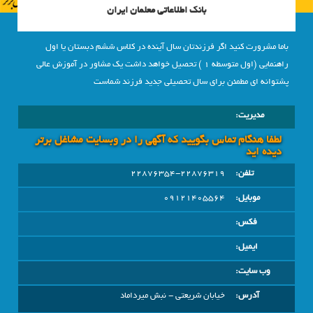
بانک اطلاعاتی معلمان ایران
باما مشرورت کنید اگر فرزندتان سال آینده در کلاس ششم دبستان یا اول
راهنمایی (اول متوسطه 1 ) تحصیل خواهد داشت یک مشاور در آموزش عالی
پشتوانه ای مطمئن برای سال تحصیلی جدید فرزند شماست
مدیریت:
لطفا هنگام تماس بگویید که آگهی را در وبسايت مشاغل برتر
دیده اید
تلفن:
22876354-22876319
موبایل:
09121405564
فکس:
ایمیل:
وب سایت:
آدرس:
خيابان شريعتي - نبش ميرداماد