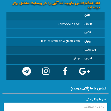
لطفا هنگام تماس بگویید که آگهی را در وبسايت مشاغل برتر
دیده اید
تلفن:
موبایل:
09355509654
فکس:
ایمیل:
rashidi.learn.db@gmail.com
وب سایت:
آدرس:
تهران
تماس با ما
(آگهي دهنده)
نام و نام خانوادگی