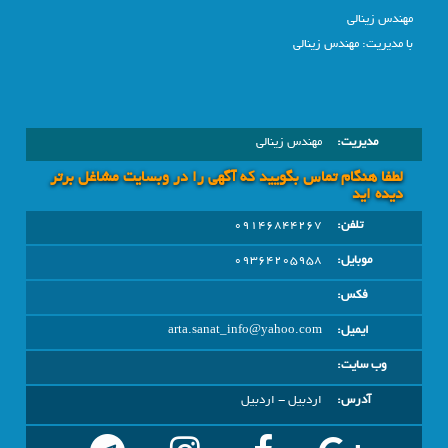
مهندس زینالی
با مدیریت: مهندس زینالی
مدیریت:
مهندس زینالی
لطفا هنگام تماس بگویید که آگهی را در وبسايت مشاغل برتر
دیده اید
تلفن:
09146844267
موبایل:
09364205958
فکس:
ایمیل:
arta.sanat_info@yahoo.com
وب سایت:
آدرس:
اردبيل - اردبیل