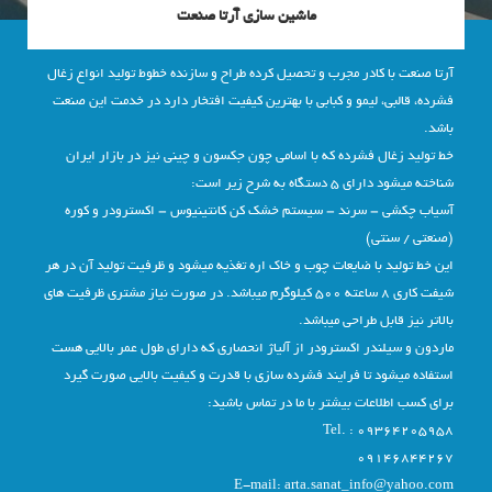
ماشین سازی آرتا صنعت
آرتا صنعت با کادر مجرب و تحصیل کرده طراح و سازنده خطوط تولید انواع زغال
فشرده، قالبی، لیمو و کبابی با بهترین کیفیت افتخار دارد در خدمت این صنعت
باشد.
خط تولید زغال فشرده که با اسامی چون جکسون و چینی نیز در بازار ایران
شناخته میشود دارای 5 دستگاه به شرح زیر است:
آسیاب چکشی – سرند – سیستم خشک کن کانتینیوس – اکسترودر و کوره
(صنعتی / سنتی)
این خط تولید با ضایعات چوب و خاک اره تغذیه میشود و ظرفیت تولید آن در هر
شیفت کاری 8 ساعته 500 کیلوگرم میباشد. در صورت نیاز مشتری ظرفیت های
بالاتر نیز قابل طراحی میباشد.
ماردون و سیلندر اکسترودر از آلیاژ انحصاری که دارای طول عمر بالایی هست
استفاده میشود تا فرایند فشرده سازی با قدرت و کیفیت بالایی صورت گیرد
برای کسب اطلاعات بیشتر با ما در تماس باشید:
Tel. : 09364205958
09146844267
E-mail:
arta.sanat_info@yahoo.com