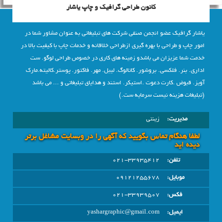
کانون طراحی گرافیک و چاپ یاشار
یاشار گرافیک عضو انجمن صنفی شرکت های تبلیغاتی به عنوان مشاور شما در
امور چاپ و طراحی با بهره گیری ازطراحی خلاقانه و خدمات چاپ با کیفیت بالا در
خدمت شما عزیزان می باشدو زمینه های کاری در خصوص طراحی لوگو. ست
اداری. بنر. فلکسی. بروشور. کاتالوگ. لیبل. مهر. فاکتور. پوستر.کالیته.مارک
آویز. قبوض .کارت دعوت .استیکر. استند و هدایای تبلیغاتی و ... می باشد
(تبلیغات هزینه نیست سرمایه ست.)
مدیریت:
زینتی
لطفا هنگام تماس بگویید که آگهی را در وبسايت مشاغل برتر
دیده اید
تلفن:
021-33935412
موبایل:
09121255678
فکس:
021-33939507
ایمیل:
yashargraphic@gmail.com