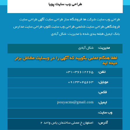
طراحی وب سایت پویا
طراحی وب سایت شرکت ها فروشگاه ساز طراحی سایت آگهی طراحی سایت
فروشگاهی طراحی سایت شخصی طراحی وب سایت کلوپ طراحی سایت مدارس
بانک ایمیل طبقه بندی شده با مدیریت: شکل آبادی
مدیریت:
شکل آبادی
لطفا هنگام تماس بگویید که آگهی را در وبسايت مشاغل برتر
دیده اید
تلفن:
031-36612265
موبایل:
09133045663
فکس:
ایمیل:
pouyacms@gmail.com
وب سایت:
آدرس:
اصفهان خ مصلی ساختمان یاس واحد 2